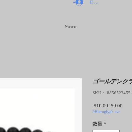
ログイン
More
ゴールデンク
SKU： 8856523455
通常価格
セ
 $10.00 
$9.00
9Hieroglyph ave
数量
*