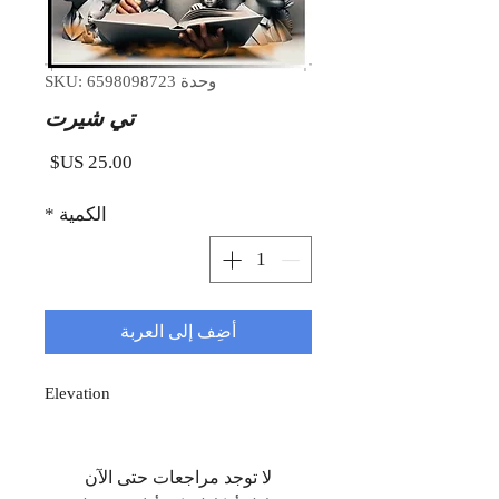
وحدة SKU: 6598098723
تي شيرت
السعر
الكمية
*
أضِف إلى العربة
Elevation
لا توجد مراجعات حتى الآن