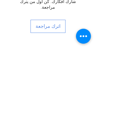
شارك أفكارك. كن أول من يترك
مراجعة.
اترك مراجعة
اشترك للحصول على الأخبار والأحداث
والمزيد!
Subscribe Now
التعليمات
الشحن والإرجاع
الشروط والأحكام