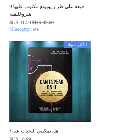
قبعة على طراز يوبونغ مكتوب عليها 9
هيروغليفية
سعر عادي
سعر البيع
9Hieroglyph ave
الأكثر مبيعًا
هل يمكنني التحدث عنه؟
السعر