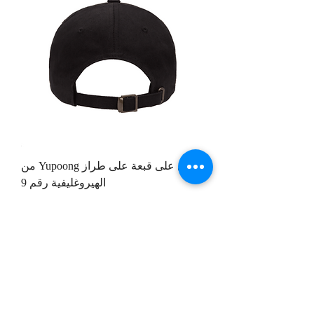
مثال على قبعة على طراز Yupoong من
الهيروغليفية رقم 9
السعر