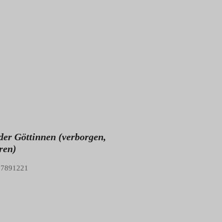
der Göttinnen (verborgen,
ren)
87891221