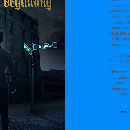
Mädchen, di
Kumpel Ar
organisierte 
Prinzip des 
in allen D
unangefoch
Hand, aber e
früh, dass
Zusammenarb
Dies ist k
Brooklyn und
möglicherwe
Schwärmen, wi
und hinter 
Wahnsinn
Hunger, sei
Straße d
Fort