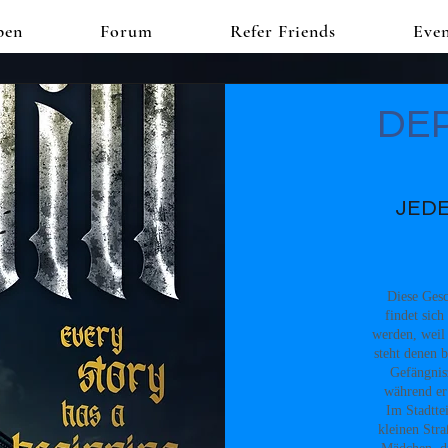
pen
Forum
Refer Friends
Even
DE
JEDE
Diese Gesc
findet sich
werden, weil
steht denen b
Gefängnisz
während er
Im Stadtte
kleinen Stra