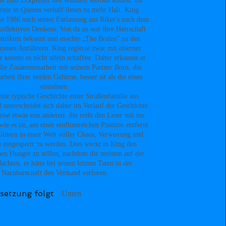
e zum Eckpfeiler des Wandels werden sollten. Ihr
nie in Queens verhalf ihnen zu mehr Halt. King
sie 1986 nach seiner Entlassung aus Riker's nach dem
kollektiven Denkens. Von da an war ihre Herrschaft
istrikten bekannt und machte „The Brains“ zu den
tenen Anführern. King regierte zwar mit eiserner
r konnte es nicht allein schaffen. Daher erkannte er
 die Zusammenarbeit mit seinem Partner Born, die
eit ihrer beiden Gehirne, besser ist als die eines
einzelnen.
eine typische Geschichte einer Straßenfamilie aus
 unterscheidet sich daher im Verlauf der Geschichte
ise etwas von anderen. Sie reißt den Leser mit ins
e es ist, aus einer einflussreichen Position entfernt
Gittern in einer Welt voller Chaos, Verwirrung und
 eingesperrt zu werden. Dies weckt in King den
nen Hunger zu stillen, nachdem die meisten auf der
achten, er hätte bei seinen letzten Taten in der
Nachbarschaft den Verstand verloren.
setzung folgt
Unten