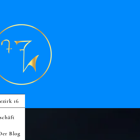
ezirk 16
schäft
Der Blog