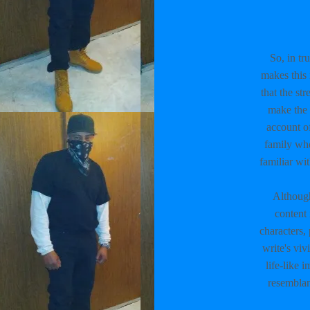
So, in tr
makes this 
that the str
make the 
account of
family who
familiar wi
Although
content 
characters, 
write's viv
life-like 
resemblan