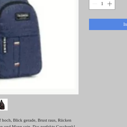
I
 hoch, Blick gerade, Brust raus, Rücken
igen und Mann sein. Das perfekte Geschenk!