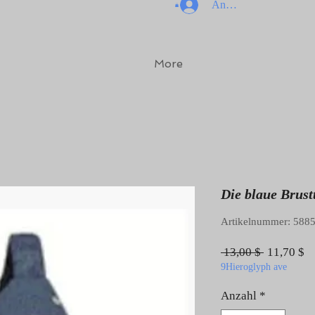
Anmelden
More
Die blaue Brust
Artikelnummer: 588
Standardp
Sa
 13,00 $ 
11,70 $
9Hieroglyph ave
Anzahl
*