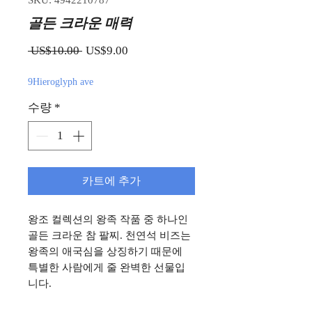
SKU: 4942210787
골든 크라운 매력
일반가
할인가
 US$10.00 
US$9.00
9Hieroglyph ave
수량
*
카트에 추가
왕조 컬렉션의 왕족 작품 중 하나인
골든 크라운 참 팔찌. 천연석 비즈는
왕족의 애국심을 상징하기 때문에
특별한 사람에게 줄 완벽한 선물입
니다.