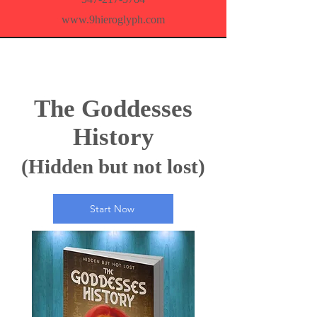
www.9hieroglyph.com
The Goddesses
History
(Hidden but not lost)
Start Now