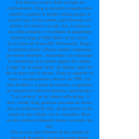
Esta historia se narra desde un lugar de
confinamiento. King se encuentra atrapado entre
aquellos a quienes el mundo rechaza porque se
sacrificó por el bien común, pues Dios está con
quienes son fuertes a su lado. Así, se sienta en
una celda pensando y recordando un pasatiempo
mientras juega al Willy Bobo con su vecino.
En el barrio de Ocean Hill, Brownsville, King y
su pequeña familia callejera estaban compuestas
por nueve miembros, incluyendo a las chicas que
se convertirían en la piedra angular del cambio.
Luego, fue su amigo Arnie, de Queens, quien les
dio un poco más de terreno. King los organizó en
torno a un pensamiento colectivo en 1986, tras
salir de Riker's. A partir de entonces, su gobierno
se conocería en todos los distritos, convirtiendo a
"Los Cerebros" en los líderes indiscutibles. A
decir verdad, King gobierna con mano de hierro,
pero no podía hacerlo solo, así que pronto se dio
cuenta de que trabajar con su compañero Born,
sus dos cerebros trabajando juntos, era mejor que
uno.
Esta no es la típica historia de una familia de
barrio de Brooklyn, por lo que puede diferir