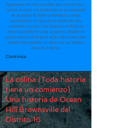
ligeramente de otras a medida que se desarrolla y
cautiva al lector con la emoción de ser destituido
de un puesto de poder e influencia y luego
encerrado tras las rejas en un mundo de caos,
confusión y locura. Esto despierta en King un
deseo insaciable de saciar su apetito, después de
que la mayoría de la gente de la calle pensara que
podría haber perdido la cabeza por sus últimos
actos en el barrio.
Continúa
La colina (Toda historia
tiene un comienzo)
Una historia de Ocean
Hill Brownsville del
Distrito 16