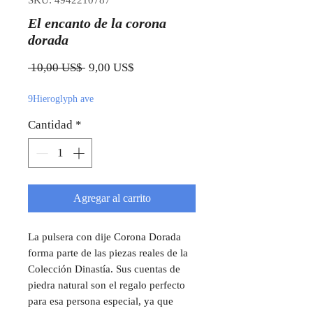
SKU: 4942210787
El encanto de la corona
dorada
Precio
Precio de oferta
 10,00 US$ 
9,00 US$
9Hieroglyph ave
Cantidad
*
Agregar al carrito
La pulsera con dije Corona Dorada
forma parte de las piezas reales de la
Colección Dinastía. Sus cuentas de
piedra natural son el regalo perfecto
para esa persona especial, ya que