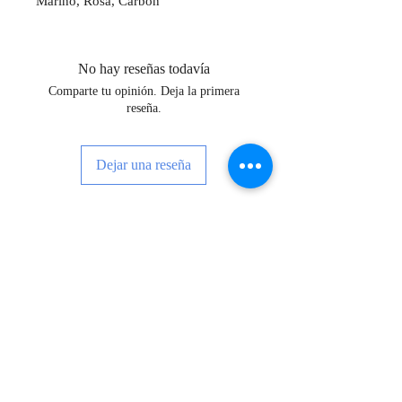
Marino, Rosa, Carbón
No hay reseñas todavía
Comparte tu opinión. Deja la primera
reseña.
Dejar una reseña
¡Regístrate para recibir noticias, eventos
y mucho más!
Subscribe Now