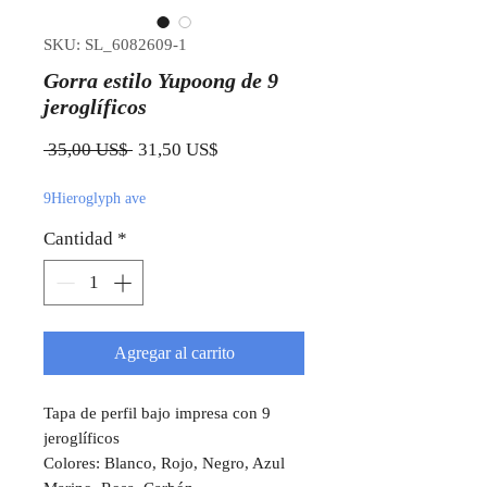
SKU: SL_6082609-1
Gorra estilo Yupoong de 9
jeroglíficos
Precio
Precio de oferta
 35,00 US$ 
31,50 US$
9Hieroglyph ave
Cantidad
*
Agregar al carrito
Tapa de perfil bajo impresa con 9
jeroglíficos
Colores: Blanco, Rojo, Negro, Azul