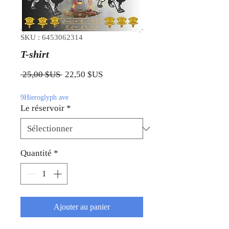
SKU : 6453062314
T-shirt
Prix original
Prix promotionnel
 25,00 $US 
22,50 $US
9Hieroglyph ave
Le réservoir
*
Quantité
*
Ajouter au panier