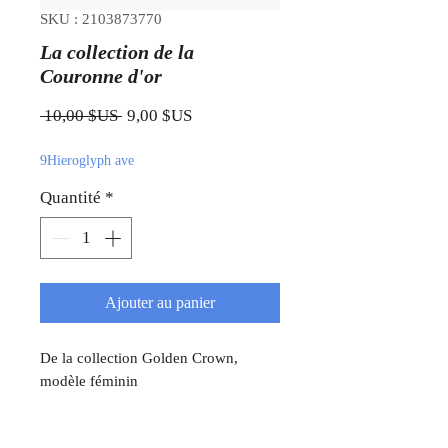
SKU : 2103873770
La collection de la
Couronne d'or
Prix original
Prix promotionnel
 10,00 $US 
9,00 $US
9Hieroglyph ave
Quantité
*
Ajouter au panier
De la collection Golden Crown,
modèle féminin