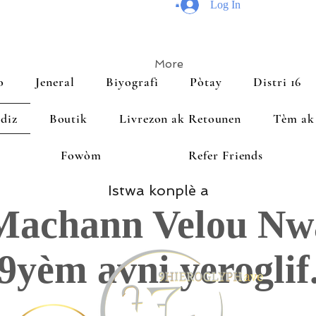
Log In
More
o
Jeneral
Biyografi
Pòtay
Distri 16
diz
Boutik
Livrezon ak Retounen
Tèm ak
Fowòm
Refer Friends
Istwa konplè a
Machann Velou Nw
9yèm avni yeroglif