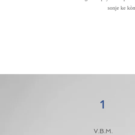
sonje ke kòm
1
V.B.M.