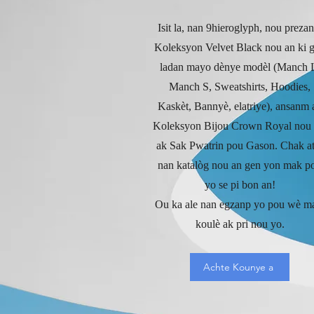
Isit la, nan 9hieroglyph, nou prezan
Koleksyon Velvet Black nou an ki 
ladan mayo dènye modèl (Manch 
Manch S, Sweatshirts, Hoodies,
Kaskèt, Bannyè, elatriye), ansanm 
Koleksyon Bijou Crown Royal nou 
ak Sak Pwatrin pou Gason. Chak at
nan katalòg nou an gen yon mak p
yo se pi bon an!
Ou ka ale nan egzanp yo pou wè m
koulè ak pri nou yo.
Achte Kounye a