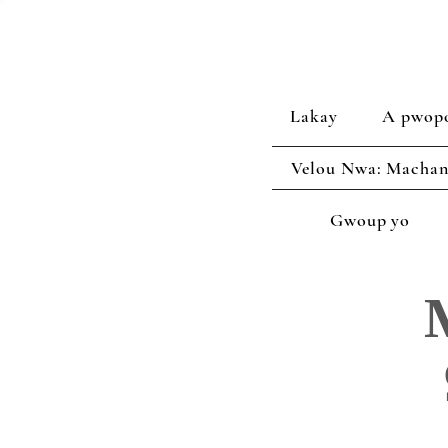
Lakay
A pwop
Velou Nwa: Machan
Gwoup yo