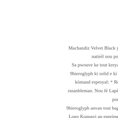
Machandiz Velvet Black y
natirèl nou po
Sa pwouve ke tout krey
9hieroglyph ki solid e k
kòmand espesyal:
Re
*
rasanbleman. Nou fè Lapèc
po
9hieroglyph anvan tout ba
Logo Konpayi an enprime