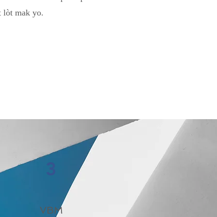
 lòt mak yo.
3
VBM