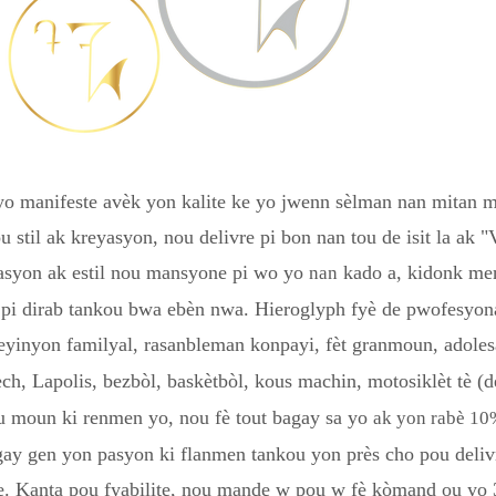
o manifeste avèk yon kalite ke yo jwenn sèlman nan mitan m
u stil ak kreyasyon, nou delivre pi bon nan tou de isit la ak "
asyon ak estil nou mansyone pi wo yo
kado a, kidonk men
nan
i pi dirab tankou bwa ebèn nwa. Hieroglyph fyè de pwofesyona
yinyon familyal, rasanbleman konpayi, fèt granmoun, adole
h, Lapolis, bezbòl, baskètbòl, kous machin, motosiklèt tè (
u moun ki renmen yo, nou fè tout bagay sa yo
ak yon rabè 10
gay gen yon pasyon ki flanmen tankou yon près cho pou deliv
. Kanta pou fyabilite, nou mande w pou w fè kòmand ou yo 3