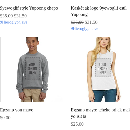
Quick View
Quick View
9yewoglif style Yupoong chapo
Kaskèt ak logo 9yewoglif estil
Yupoong
Regular Price
Sale Price
$35.00
$31.50
Regular Price
Sale Price
$35.00
$31.50
9Hieroglyph ave
9Hieroglyph ave
Quick View
Quick View
Egzanp yon mayo.
Egzanp mayo; tcheke pri ak ma
yo isit la
Price
$0.00
Price
$25.00