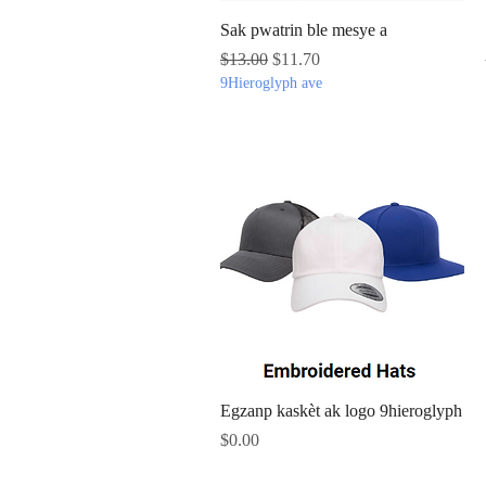
Quick View
Sak pwatrin ble mesye a
Regular Price
Sale Price
$13.00
$11.70
9Hieroglyph ave
Quick View
Egzanp kaskèt ak logo 9hieroglyph
Price
$0.00