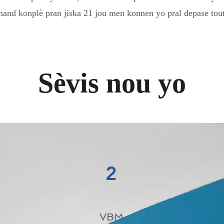
and konplè pran jiska 21 jou men konnen yo pral depase tout
Sèvis nou yo
2
VBM