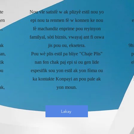
te
Nou vle satisfè w ak plizyè estil nou yo
gen
epi nou ta renmen fè w konnen ke nou
e
L,
fè machandiz enprime pou reyinyon
familyal, sòti biznis, vwayaj ant fi oswa
ak
jis pou ou, eksetera.
9h
an,
Pou wè plis estil pa bliye "Chaje Plis"
p
ik
nan fen chak paj epi si ou gen lide
e
ou
espesifik sou yon estil ak yon fòma ou
ka kontakte Konpayi an pou pale ak
ak,
yon moun.
Lakay