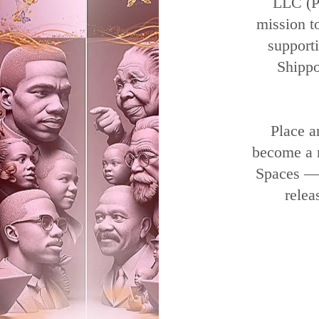
LLC (Pu
mission t
support
Shippo 
Place a
become a 
Spaces —b
relea