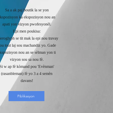
Sa a ak paj boutik la se yon
kspozisyon ka ekspozisyon nou an
apati yon vizyon pwofesyonèl.
Epi men poukisa:
ieroglyph se tit mak la epi nou travay
ou tout laj sou machandiz yo. Gade
kspozisyon nou an se sèlman yon ti
vizyon sou sa nou fè.
Si w ap fè kòmand pou 'Evènman'
(rasanbleman) fè yo 3 a 4 semèn
davans!
Piblikasyon