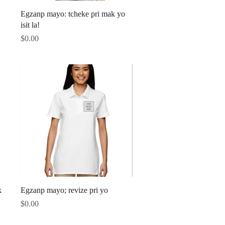
Quick View
Egzanp mayo: tcheke pri mak yo
isit la!
Price
$0.00
Quick View
k
Egzanp mayo; revize pri yo
Price
$0.00