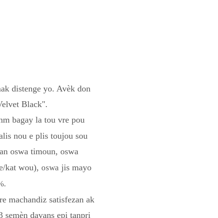
ak distenge yo. Avèk don
Velvet Black".
m bagay la tou vre pou
lis nou e plis toujou sou
san oswa timoun, oswa
de/kat wou),
jis mayo
oswa
%.
re machandiz satisfezan ak
 semèn davans epi tanpri